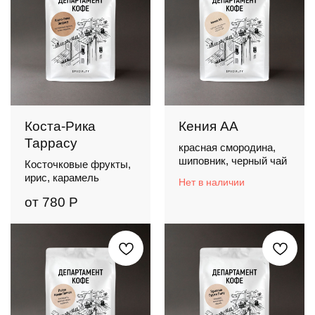
Коста-Рика
Кения АА
Таррасу
красная смородина,
шиповник, черный чай
Косточковые фрукты,
ирис, карамель
Нет в наличии
от
780
Р