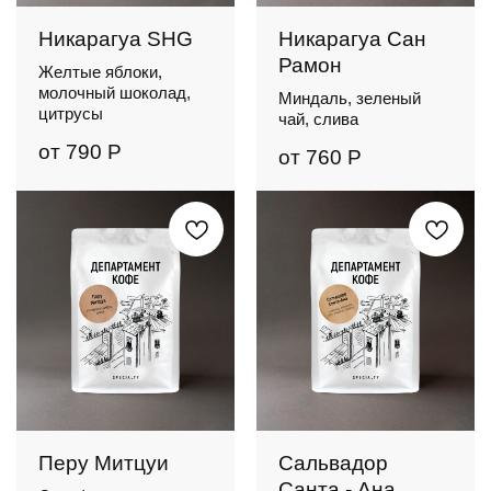
Никарагуа SHG
Никарагуа Сан
Рамон
Желтые яблоки,
молочный шоколад,
Миндаль, зеленый
цитрусы
чай, слива
от
790
Р
от
760
Р
Перу Митцуи
Сальвадор
Санта - Ана