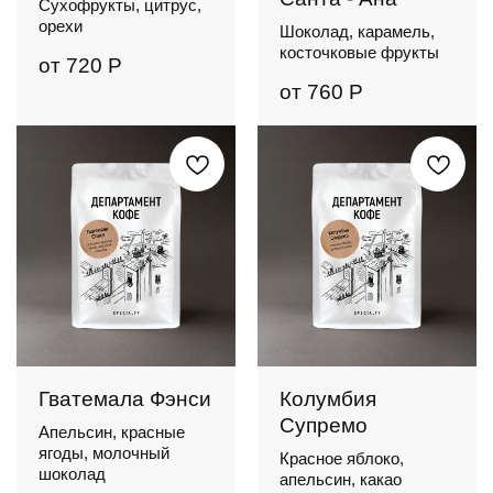
Сухофрукты, цитрус,
орехи
Шоколад, карамель,
косточковые фрукты
от
720
Р
от
760
Р
Гватемала Фэнси
Колумбия
Супремо
Апельсин, красные
ягоды, молочный
Красное яблоко,
шоколад
апельсин, какао