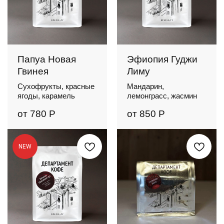
Папуа Новая
Эфиопия Гуджи
Гвинея
Лиму
Сухофрукты, красные
Мандарин,
ягоды, карамель
лемонграсс, жасмин
от
780
Р
от
850
Р
NEW