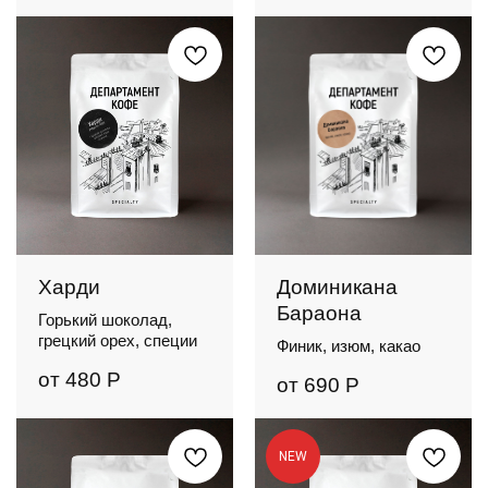
Харди
Доминикана
Бараона
Горький шоколад,
грецкий орех, специи
Финик, изюм, какао
от
480
Р
от
690
Р
NEW