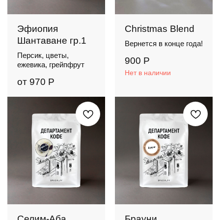
Эфиопия
Christmas Blend
Шантаване гр.1
Вернется в конце года!
Персик, цветы,
900
Р
ежевика, грейпфрут
Нет в наличии
от
970
Р
Селим-Аба
Брауни