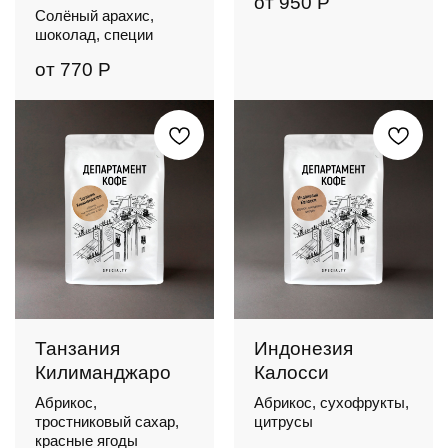
от
950
Р
Солёный арахис,
шоколад, специи
от
770
Р
Танзания
Индонезия
Килиманджаро
Калосси
Абрикос,
Абрикос, сухофрукты,
тростниковый сахар,
цитрусы
красные ягоды