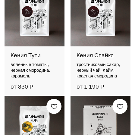
Кения Тути
Кения Спайкс
вяленные томаты,
тростниковый сахар,
черная смородина,
черный чай, лайм,
карамель
красная смородина
от
830
Р
от
1 190
Р