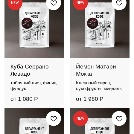
NEW
NEW
Куба Серрано
Йемен Матари
Левадо
Мокка
табачный лист, финик,
Кленовый сироп,
фундук
сухофрукты, миндаль
от
1 080
Р
от
1 980
Р
NEW