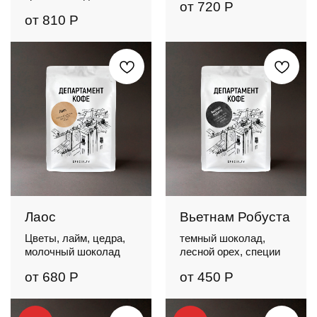
от
720
Р
от
810
Р
Лаос
Вьетнам Робуста
Цветы, лайм, цедра,
темный шоколад,
молочный шоколад
лесной орех, специи
от
680
Р
от
450
Р