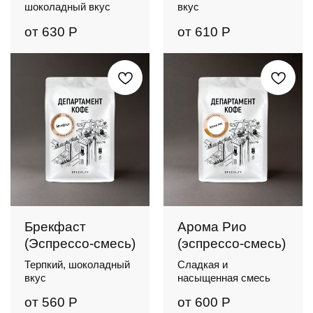
шоколадный вкус
вкус
от
630
Р
от
610
Р
Брекфаст
Арома Рио
(Эспрессо-смесь)
(эспрессо-смесь)
Терпкий, шоколадный
Сладкая и
вкус
насыщенная смесь
от
560
Р
от
600
Р