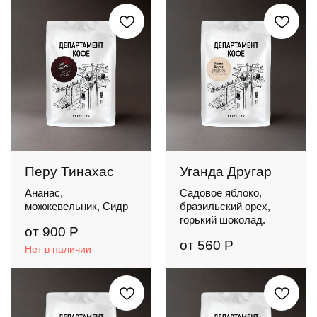
Перу Тинахас
Уганда Другар
Ананас,
Садовое яблоко,
можжевельник, Сидр
бразильский орех,
горький шоколад.
от
900
Р
от
560
Р
Нет в наличии