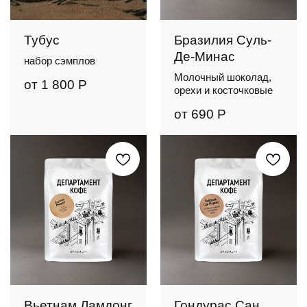
профессиональные аксессуары
или сезонная новинка? Всегда
проверенные нашими бариста и
в наличии в кафе и интернет-
любимыми покупателями
магазине
Тубус
Бразилия Суль-
Де-Минас
набор сэмплов
Молочный шоколад,
от
1 800
Р
орехи и косточковые
от
690
Р
Вьетнам Ламдонг
Гондурас Сан