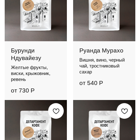
Бурунди
Руанда Мурахо
Ндувайезу
Вишня, вино, черный
чай, тростниковый
Желтые фрукты,
сахар
виски, крыжовник,
ревень
от
540
Р
от
730
Р