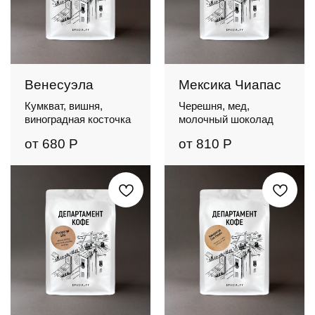
Венесуэла
Мексика Чиапас
Кумкват, вишня,
Черешня, мед,
виноградная косточка
молочный шоколад
от
680
Р
от
810
Р