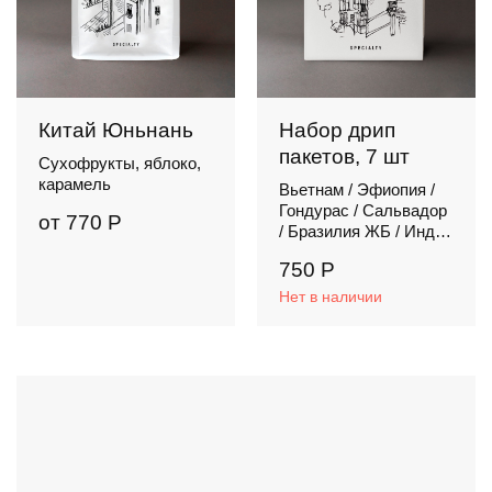
Китай Юньнань
Набор дрип
пакетов, 7 шт
Сухофрукты, яблоко,
карамель
Вьетнам / Эфиопия /
Гондурас / Сальвадор
от
770
Р
/ Бразилия ЖБ / Индия
/ Никарагуа
750
Р
Нет в наличии