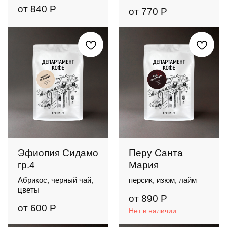
от
840
Р
от
770
Р
Эфиопия Сидамо
Перу Санта
гр.4
Мария
Абрикос, черный чай,
персик, изюм, лайм
цветы
от
890
Р
от
600
Р
Нет в наличии