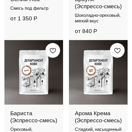
(Эспрессо-смесь)
Смесь под фильтр
Шоколадно-ореховый,
от
1 350
Р
мягкий вкус
от
840
Р
Бариста
Арома Крема
(Эспрессо-смесь)
(Эспрессо-смесь)
Ореховый,
Сладкий, насыщенный