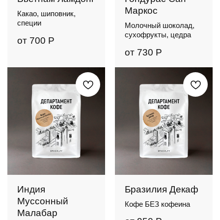
Маркос
Какао, шиповник,
специи
Молочный шоколад,
сухофрукты, цедра
от
700
Р
от
730
Р
Индия
Бразилия Декаф
Муссонный
Кофе БЕЗ кофеина
Малабар